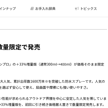
インナップ
お手入れ辞典
トピックス
数量限定で発売
ロ」の＋33％増量版（通常300ml→400ml）が価格そのまま限定
で大人気、累計出荷数1600万本※を突破した防水スプレーです。人気の
を選ばず安心して使え、屈曲面や摩擦にも強い使いやすさ。
高い性能が求められるアウトドア界隈を中心に安定した人気を博していま
+33％増量版を、前回に引き続き価格据え置きで数量限定発売します。