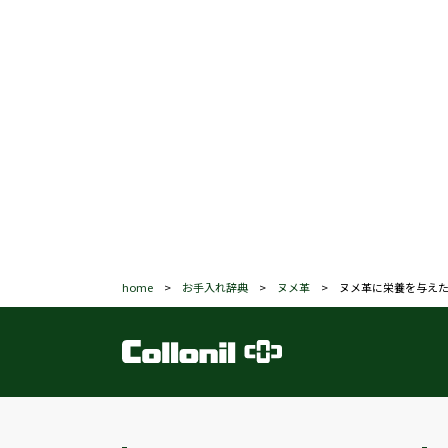
home
>
お手入れ辞典
>
ヌメ革
>
ヌメ革に栄養を与え