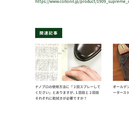
https://www.collonil.jp/product/1909_supreme
関連記事
ナノプロの使用方法に「２回スプレーして
オールデ
ください」とありますが､１回目と２回目
ータース
それぞれに乾拭きが必要ですか？