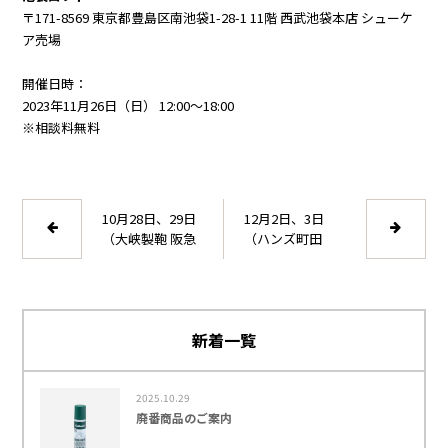
〒171-8569 東京都豊島区南池袋1-28-1 11階 西武池袋本店 シューケ
ア売場
開催日時：
2023年11月26日（日） 12:00～18:00
※相談料無料
10月28日、29日
12月2日、3日
（大峡製鞄 阪急
（ハンズ町田
メンズ大阪）実
店）実演イベン
演イベントを開
トを開催します
催します
新着一覧
2025.10.29
廃番商品のご案内