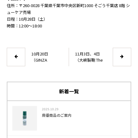
住所：〒260-0028 千葉県千葉市中央区新町1000 そごう千葉店 8階 シ
ューケア売場
日程：10月28日（土）
時間：12:00～18:00
10月20日
11月3日、4日
（GINZA
（大峡製鞄 The
WASHINGTON 阪
Okura Tokyo店）
急三番街店）実
実演イベントを
演イベントを開
開催します
催します
新着一覧
2025.10.29
廃番商品のご案内