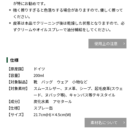
が特にお勧めです｡
強く擦りすぎると色落ちする場合がありますので､優しく擦って
ください｡
皮革は本品でクリーニング後は乾燥した状態となりますので、必
ずクリームやオイルスプレーで油分補給をしてください。
使用上の注意
仕様
【原産国】
ドイツ
【容量】
200ml
【対象製品】
靴 バッグ ウェア 小物など
【対象素材】
スムースレザー、ヌメ革、シープ、起毛皮革(スウェ
ード、ヌバック等)、キャンバス等テキスタイル
【成分】
炭化水素 アセタール
【仕様】
スプレー缶
【サイズ】
21.7cm(H)×4.5cm(W)
素材名について