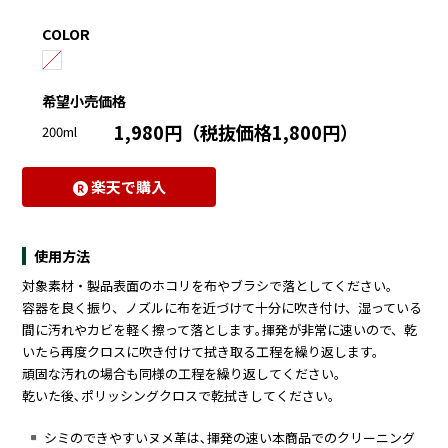
COLOR
希望小売価格
1,980円（税抜価格1,800円）
200ml
楽天で購入
使用方法
対象素材・製品表面のホコリを布やブラシで落としてください｡
容器を良く振り、ノズルに布を近づけて十分に吹き付け、湿っている
間に汚れやカビを軽く擦って落とします｡揮発が非常に速いので、乾
いたら再度クロスに吹き付けて拭き取る工程を繰り返します。
頑固な汚れの場合も同様の工程を繰り返してください｡
乾いた後､ポリッシングクロスで乾拭きしてください｡
シミのできやすいヌメ革は､揮発の速い本商品でのクリーニング