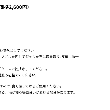
価格2,600円）
シで落としてください｡
､ノズルを押してジェルを布に適量取り､皮革に均一
グクロスで乾拭きしてください｡
毛並みを整えてください｡
すので､良く振ってからご使用ください｡
なる、毛が寝る等風合いが変わる場合があります。