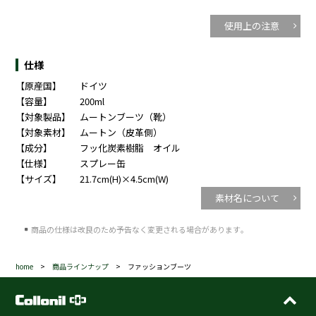
使用上の注意
仕様
【原産国】
ドイツ
【容量】
200ml
【対象製品】
ムートンブーツ（靴）
【対象素材】
ムートン（皮革側）
【成分】
フッ化炭素樹脂 オイル
【仕様】
スプレー缶
【サイズ】
21.7cm(H)×4.5cm(W)
素材名について
商品の仕様は改良のため予告なく変更される場合があります｡
home
>
商品ラインナップ
> ファッションブーツ