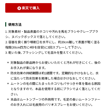
楽天で購入
使用方法
1. 対象素材・製品表面のホコリや汚れを馬毛ブラシやクレープブラ
シ、ヌバックボックスで落としてください｡
2. 容器を良く振り噴射口を水平にし、約20cm離して表面が軽く湿る
程度(30cm四方に4秒を目安)に3回スプレーして下さい。
3. 乾いた後､ブラッシングして毛並みを整えてください｡
対象製品の新品時からお使いいただくと汚れが付きにくく、後の
お手入れが楽になります。
防水効果の持続期間は約2週間です。定期的なかけなおしと、水
に当たって防水効果を発揮した場合はかけなおしてください。
ムートンの毛の間にたまったホコリもパサつきや革を傷める原因
となりますので、本品を使用する前にブラシでよく落としてくだ
さい。
本品はムートンブーツの外側用です。毛足の長いムートンファー
のお手入れには毛皮用のバリオスプレーをお使いください。