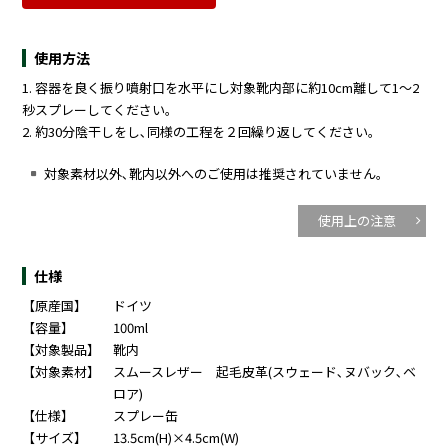
使用方法
1. 容器を良く振り噴射口を水平にし対象靴内部に約10cm離して1～2
秒スプレーしてください｡
2. 約30分陰干しをし､同様の工程を２回繰り返してください｡
対象素材以外､靴内以外へのご使用は推奨されていません｡
使用上の注意
仕様
【原産国】
ドイツ
【容量】
100ml
【対象製品】
靴内
【対象素材】
スムースレザー 起毛皮革(スウェード､ヌバック､ベ
ロア)
【仕様】
スプレー缶
【サイズ】
13.5cm(H)×4.5cm(W)